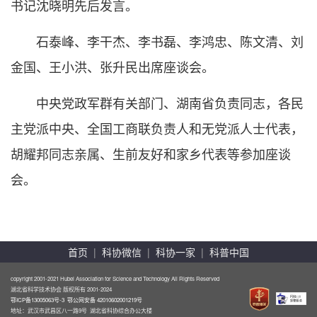
书记沈晓明先后发言。
石泰峰、李干杰、李书磊、李鸿忠、陈文清、刘
金国、王小洪、张升民出席座谈会。
中央党政军群有关部门、湖南省负责同志，各民
主党派中央、全国工商联负责人和无党派人士代表，
胡耀邦同志亲属、生前友好和家乡代表等参加座谈
会。
首页
|
科协微信
|
科协一家
|
科普中国
copyright 2001-2021 Hubei Association for Science and Technology All Rights Reserved
湖北省科学技术协会 版权所有 2001-2024
鄂ICP备13005063号-3
鄂公网安备 42010602001219号
地址：武汉市武昌区八一路9号 湖北省科协综合办公大楼