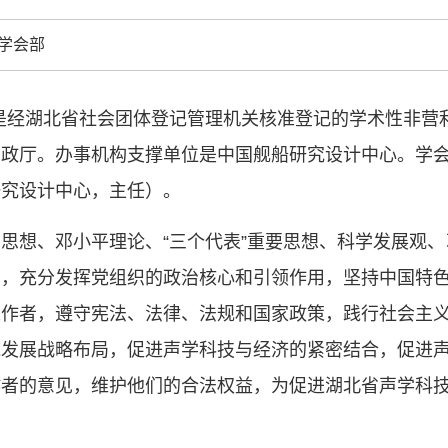
中国科协各
学会部
创新驱动发展
和政府科学决
型、平台型科
月，是经湖北省社会团体登记管理机关核准登记的学术性非
结引领广大科
民政厅。办事机构支撑单位是中国舰船研究设计中心。学
创新争先行动
推广，真正成
研究设计中心，主任）。
人民团体，成
思想、邓小平理论、“三个代表”重要思想、科学发展观
导，充分发挥党组织的政治核心和引领作用，坚持中国特
中国科协要
和纽带的职责
工作者，遵守宪法、法律、法规和国家政策，践行社会主
发展服务、为
域发展战略布局，促进声学科技与经济的紧密结合，促进
学决策服务，
作者的意见，维护他们的合法权益，为促进湖北省声学科
周围，弘扬科
世界、面向未
合作，为全面