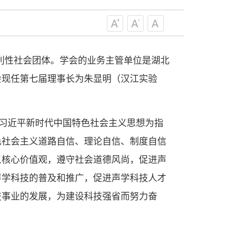
级组织要坚持为科技工作者服务、为
服务、为提高全民科学素质服务、为党
策服务的职责定位,推动开放型、枢纽
协组织建设，接长手臂，扎根基层，团
营利性社会团体。学会的业务主管单位是湖北
技工作者积极进军科技创新，组织开展
会现任第七届理事长为朱显明（汉江实验
，促进科技繁荣发展，促进科学普及和
为党领导下团结联系广大科技工作者的
为科技创新的重要力量。
——习近平 2016.5.30
、习近平新时代中国特色社会主义思想为指
色社会主义道路自信、理论自信、制度自信
肩负起党和政府联系科技工作者桥梁
，坚持为科技工作者服务、为创新驱动
义核心价值观，遵守社会道德风尚，促进声
提高全民科学素质服务、为党和政府科
声学科技的普及和推广，促进声学科技人才
更广泛地把广大科技工作者团结在党的
技事业的发展，为建设科技强省而努力奋
学家精神，涵养优良学风。要坚持面向
来，增进对国际科技界的开放、信任、
建设社会主义现代化国家、推动构建人