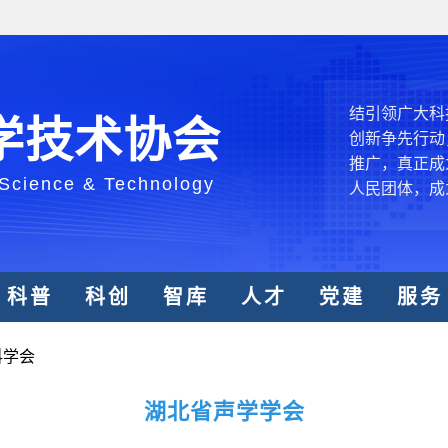
中国科协各
创新驱动发展
和政府科学决
型、平台型科
结引领广大科
学技术协会
创新争先行动
推广，真正成
 Science & Technology
人民团体，成
中国科协要
和纽带的职责
科普
科创
智库
人才
党建
服务
发展服务、为
学决策服务，
科学会
周围，弘扬科
世界、面向未
湖北省声学学会
合作，为全面
类命运共同体