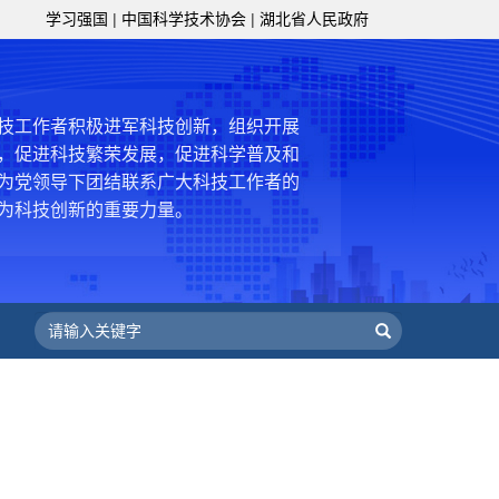
级组织要坚持为科技工作者服务、为
学习强国
|
中国科学技术协会
|
湖北省人民政府
服务、为提高全民科学素质服务、为党
策服务的职责定位,推动开放型、枢纽
协组织建设，接长手臂，扎根基层，团
技工作者积极进军科技创新，组织开展
，促进科技繁荣发展，促进科学普及和
为党领导下团结联系广大科技工作者的
为科技创新的重要力量。
——习近平 2016.5.30
肩负起党和政府联系科技工作者桥梁
，坚持为科技工作者服务、为创新驱动
提高全民科学素质服务、为党和政府科
更广泛地把广大科技工作者团结在党的
学家精神，涵养优良学风。要坚持面向
来，增进对国际科技界的开放、信任、
建设社会主义现代化国家、推动构建人
作出更大贡献。
——习近平 2021.5.28