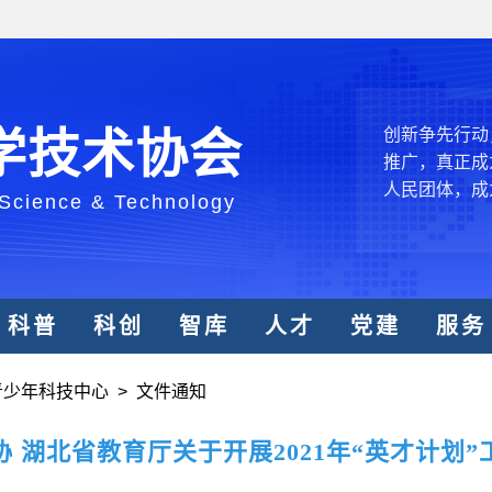
创新驱动发展
和政府科学决
型、平台型科
结引领广大科
创新争先行动
学技术协会
推广，真正成
人民团体，成
 Science & Technology
中国科协要
和纽带的职责
发展服务、为
科普
科创
智库
人才
党建
服务
学决策服务，
周围，弘扬科
青少年科技中心
>
文件通知
世界、面向未
合作，为全面
 湖北省教育厅关于开展2021年“英才计划
类命运共同体