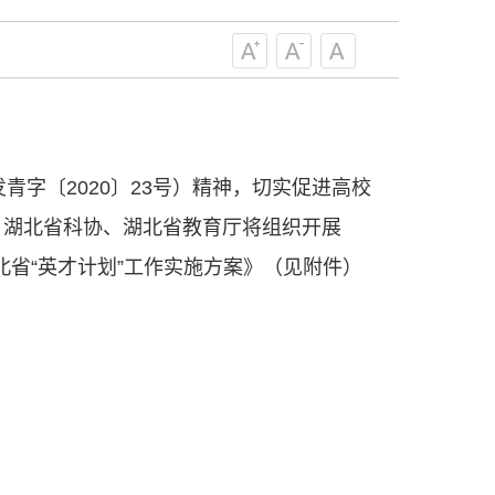
级组织要坚持为科技工作者服务、为
服务、为提高全民科学素质服务、为党
策服务的职责定位,推动开放型、枢纽
协组织建设，接长手臂，扎根基层，团
技工作者积极进军科技创新，组织开展
，促进科技繁荣发展，促进科学普及和
青字〔2020〕23号）精神，切实促进高校
为党领导下团结联系广大科技工作者的
为科技创新的重要力量。
，湖北省科协、湖北省教育厅将组织开展
——习近平 2016.5.30
湖北省“英才计划”工作实施方案》（见附件）
肩负起党和政府联系科技工作者桥梁
，坚持为科技工作者服务、为创新驱动
提高全民科学素质服务、为党和政府科
更广泛地把广大科技工作者团结在党的
学家精神，涵养优良学风。要坚持面向
来，增进对国际科技界的开放、信任、
建设社会主义现代化国家、推动构建人
作出更大贡献。
——习近平 2021.5.28