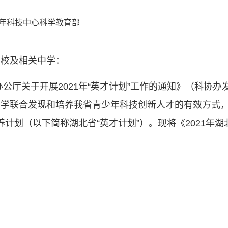
中国科协各
年科技中心科学教育部
创新驱动发展
和政府科学决
型、平台型科
高校及相关中学：
结引领广大科
创新争先行动
公厅关于开展2021年“英才计划”工作的通知》（科协办发
推广，真正成
人民团体，成
中学联合发现和培养我省青少年科技创新人才的有效方式
养计划（以下简称湖北省“英才计划”）。现将《2021年
中国科协要
和纽带的职责
发展服务、为
学决策服务，
周围，弘扬科
世界、面向未
合作，为全面
类命运共同体