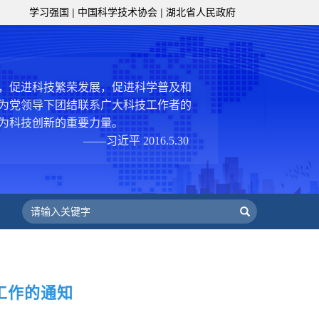
学习强国
|
中国科学技术协会
|
湖北省人民政府
服务、为提高全民科学素质服务、为党
策服务的职责定位,推动开放型、枢纽
协组织建设，接长手臂，扎根基层，团
技工作者积极进军科技创新，组织开展
，促进科技繁荣发展，促进科学普及和
为党领导下团结联系广大科技工作者的
为科技创新的重要力量。
——习近平 2016.5.30
肩负起党和政府联系科技工作者桥梁
，坚持为科技工作者服务、为创新驱动
提高全民科学素质服务、为党和政府科
更广泛地把广大科技工作者团结在党的
学家精神，涵养优良学风。要坚持面向
来，增进对国际科技界的开放、信任、
建设社会主义现代化国家、推动构建人
”工作的通知
作出更大贡献。
——习近平 2021.5.28