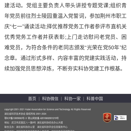
建活动。党组主要负责人带头讲授专题党课;组织青
年党员前往烈士陵园重温入党誓词，参加荆州市职工
庆“七一”诵读活动;择优推荐党务工作者参评市直机关
优秀党务工作者并获表彰;上门走访慰问老党员、困
难党员，为符合条件的老同志颁发“光荣在党50年”纪
念章。通过形式多样、内容丰富的党建实践活动，持
续加强党员思想淬炼，不断夯实科协党建工作根基。
首页
|
科协微信
|
科协一家
|
科普中国
copyright 2001-2021 Hubei Association for Science and Technology All Rights Reserved
湖北省科学技术协会 版权所有 2001-2024
鄂ICP备13005063号-3
鄂公网安备 42010602001219号
地址：武汉市武昌区八一路9号 湖北省科协综合办公大楼
联合主办：湖北省科协办公室 湖北省科协学会信息服务中心