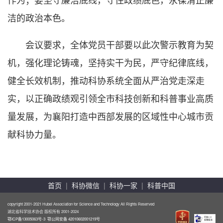
洁的政治本色。
会议要求，全体党员干部要以此次警示教育为契
机，强化理论铸魂，坚持实干为民，严守纪律底线，
健全长效机制，推动科协系统全面从严治党走深走
实，以正确政绩观引领全市科技创新和科普事业高质
量发展，为襄阳打造中西部发展的区域性中心城市贡
献科协力量。
首页
|
科协微信
|
科协一家
|
科普中国
copyright 2001-2021 Hubei Association for Science and Technology All Rights Reserved
湖北省科学技术协会 版权所有 2001-2024
鄂ICP备13005063号-3
鄂公网安备 42010602001219号