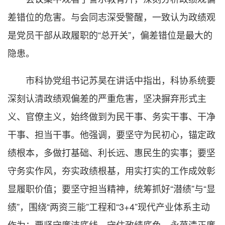
差错位的危害。与会同志深受警醒，一致认为政绩观
是党员干部从政履职的“总开关”，偏差错位是最大的
隐患。
市科协党组书记苏昊在讲话中指出，科协系统要
深刻认清政绩观偏差的严重危害，坚决摒弃形式主
义、官僚主义，始终做到为民干事、务实干事、干净
干事、担当干事。他强调，要坚守为民初心，锚定政
绩根本，多做打基础、利长远、惠民生的实事；要坚
守务实作风，夯实政绩根基，用实打实的工作成效彰
显履职价值；要坚守担当精神，统筹抓好“潜绩”与“显
绩”，围绕“两资三能”工程和“3+4”现代产业体系主动
作为；要坚守廉洁底线，守住政绩底色，永葆清正廉