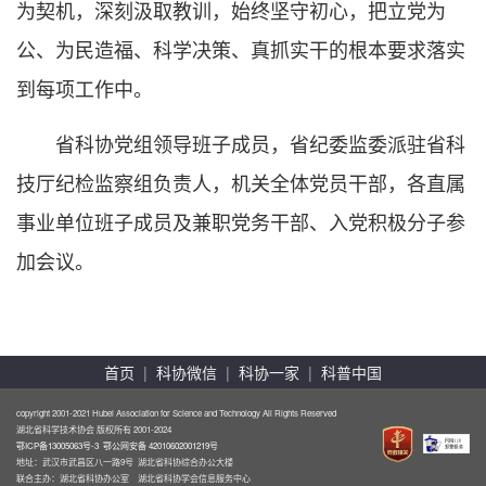
为契机，深刻汲取教训，始终坚守初心，把立党为
公、为民造福、科学决策、真抓实干的根本要求落实
到每项工作中。
省科协党组领导班子成员，省纪委监委派驻省科
技厅纪检监察组负责人，机关全体党员干部，各直属
事业单位班子成员及兼职党务干部、入党积极分子参
加会议。
首页
|
科协微信
|
科协一家
|
科普中国
copyright 2001-2021 Hubei Association for Science and Technology All Rights Reserved
湖北省科学技术协会 版权所有 2001-2024
鄂ICP备13005063号-3
鄂公网安备 42010602001219号
地址：武汉市武昌区八一路9号 湖北省科协综合办公大楼
联合主办：湖北省科协办公室 湖北省科协学会信息服务中心