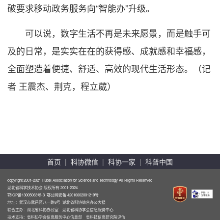
破要求移动政务服务向“智能办”升级。
可以说，数字生活不再是未来愿景，而是触手可
及的日常，是实实在在的获得感、成就感和幸福感，
全面塑造着便捷、舒适、高效的现代生活形态。（记
者 王震杰、荆克，程立葳）
首页
|
科协微信
|
科协一家
|
科普中国
copyright 2001-2021 Hubei Association for Science and Technology All Rights Reserved
湖北省科学技术协会 版权所有 2001-2024
鄂ICP备13005063号-3
鄂公网安备 42010602001219号
地址：武汉市武昌区八一路9号 湖北省科协综合办公大楼
联合主办：湖北省科协办公室 湖北省科协学会信息服务中心
技术支持：省科协学会信息服务中心信息部 省科技信息研究院评估