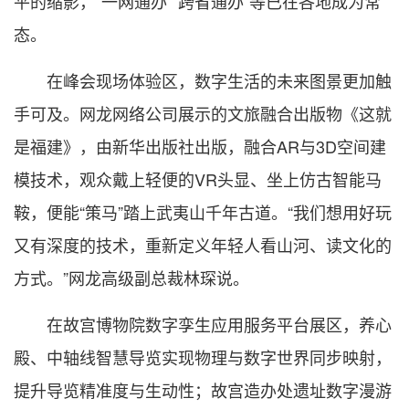
平的缩影，“一网通办”“跨省通办”等已在各地成为常
态。
在峰会现场体验区，数字生活的未来图景更加触
手可及。网龙网络公司展示的文旅融合出版物《这就
是福建》，由新华出版社出版，融合AR与3D空间建
模技术，观众戴上轻便的VR头显、坐上仿古智能马
鞍，便能“策马”踏上武夷山千年古道。“我们想用好玩
又有深度的技术，重新定义年轻人看山河、读文化的
方式。”网龙高级副总裁林琛说。
在故宫博物院数字孪生应用服务平台展区，养心
殿、中轴线智慧导览实现物理与数字世界同步映射，
提升导览精准度与生动性；故宫造办处遗址数字漫游