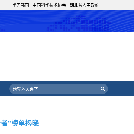
策服务的职责定位,推动开放型、枢纽
学习强国
|
中国科学技术协会
|
湖北省人民政府
协组织建设，接长手臂，扎根基层，团
技工作者积极进军科技创新，组织开展
，促进科技繁荣发展，促进科学普及和
为党领导下团结联系广大科技工作者的
为科技创新的重要力量。
——习近平 2016.5.30
肩负起党和政府联系科技工作者桥梁
，坚持为科技工作者服务、为创新驱动
提高全民科学素质服务、为党和政府科
更广泛地把广大科技工作者团结在党的
学家精神，涵养优良学风。要坚持面向
来，增进对国际科技界的开放、信任、
建设社会主义现代化国家、推动构建人
作出更大贡献。
——习近平 2021.5.28
作者”榜单揭晓
级组织要坚持为科技工作者服务、为