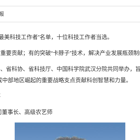
创新驱动发展
和政府科学决
报
型、平台型科
结引领广大科
创新争先行动
荆楚最美科技工作者”名单，十位科技工作者当选。
推广，真正成
人民团体，成
重要贡献；有的突破“卡脖子”技术，解决产业发展瓶颈
、省科协、省科技厅、中国科学院武汉分院共同举办，旨
中国科协要
成中部地区崛起的重要战略支点贡献科创智慧和力量。
和纽带的职责
发展服务、为
事
学决策服务，
周围，弘扬科
司董事长、高级农艺师
世界、面向未
合作，为全面
类命运共同体