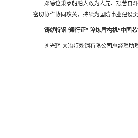
邓德位秉承船舶人敢为人先、艰苦奋
密切协作协同攻关，持续为国防事业建设
铸就特钢“通行证” 淬炼盾构机“中国芯
刘光辉 大冶特殊钢有限公司总经理助