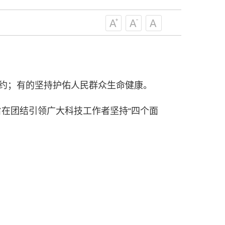
服务、为提高全民科学素质服务、为党
策服务的职责定位,推动开放型、枢纽
协组织建设，接长手臂，扎根基层，团
技工作者积极进军科技创新，组织开展
，促进科技繁荣发展，促进科学普及和
为党领导下团结联系广大科技工作者的
为科技创新的重要力量。
制约；有的坚持护佑人民群众生命健康。
——习近平 2016.5.30
在团结引领广大科技工作者坚持“四个面
肩负起党和政府联系科技工作者桥梁
，坚持为科技工作者服务、为创新驱动
提高全民科学素质服务、为党和政府科
更广泛地把广大科技工作者团结在党的
学家精神，涵养优良学风。要坚持面向
来，增进对国际科技界的开放、信任、
建设社会主义现代化国家、推动构建人
作出更大贡献。
——习近平 2021.5.28