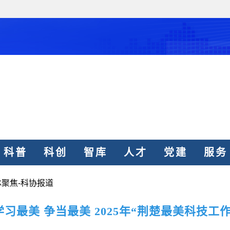
和政府科学决
型、平台型科
结引领广大科
创新争先行动
推广，真正成
学技术协会
人民团体，成
 Science & Technology
中国科协要
和纽带的职责
发展服务、为
学决策服务，
科普
科创
智库
人才
党建
服务
周围，弘扬科
世界、面向未
体聚焦-科协报道
合作，为全面
类命运共同体
习最美 争当最美 2025年“荆楚最美科技工
中国科协各