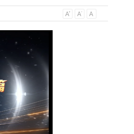
策服务的职责定位,推动开放型、枢纽
协组织建设，接长手臂，扎根基层，团
技工作者积极进军科技创新，组织开展
，促进科技繁荣发展，促进科学普及和
为党领导下团结联系广大科技工作者的
为科技创新的重要力量。
——习近平 2016.5.30
肩负起党和政府联系科技工作者桥梁
，坚持为科技工作者服务、为创新驱动
提高全民科学素质服务、为党和政府科
更广泛地把广大科技工作者团结在党的
学家精神，涵养优良学风。要坚持面向
来，增进对国际科技界的开放、信任、
建设社会主义现代化国家、推动构建人
作出更大贡献。
——习近平 2021.5.28