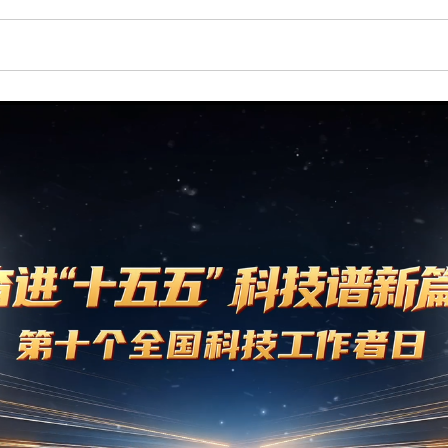
和政府科学决
型、平台型科
结引领广大科
创新争先行动
推广，真正成
人民团体，成
中国科协要
和纽带的职责
发展服务、为
学决策服务，
周围，弘扬科
世界、面向未
合作，为全面
类命运共同体