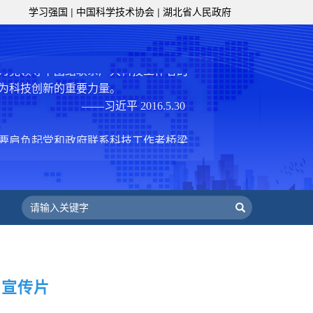
学习强国
|
中国科学技术协会
|
湖北省人民政府
协组织建设，接长手臂，扎根基层，团
技工作者积极进军科技创新，组织开展
，促进科技繁荣发展，促进科学普及和
为党领导下团结联系广大科技工作者的
为科技创新的重要力量。
——习近平 2016.5.30
肩负起党和政府联系科技工作者桥梁
，坚持为科技工作者服务、为创新驱动
提高全民科学素质服务、为党和政府科
更广泛地把广大科技工作者团结在党的
学家精神，涵养优良学风。要坚持面向
来，增进对国际科技界的开放、信任、
建设社会主义现代化国家、推动构建人
作出更大贡献。
——习近平 2021.5.28
日宣传片
级组织要坚持为科技工作者服务、为
服务、为提高全民科学素质服务、为党