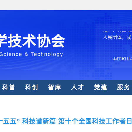
型、平台型科
结引领广大科
创新争先行动
推广，真正成
人民团体，成
学技术协会
 Science & Technology
中国科协要
和纽带的职责
发展服务、为
学决策服务，
科普
科创
智库
人才
党建
服务
周围，弘扬科
世界、面向未
合作，为全面
类命运共同体
十五五” 科技谱新篇 第十个全国科技工作者
中国科协各
创新驱动发展