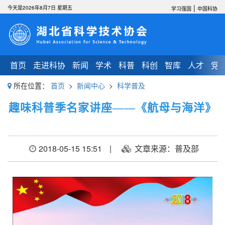
|
今天是2026年8月7日 星期五
学习强国
中国科协
首页
走进科协
新闻
学术
科普
科创
智库
人才
党
所在位置：
首页
>
新闻中心
>
科学普及
趣味科普季名家讲座——《航母与海洋》
2018-05-15 15:51
|
文章来源：普及部