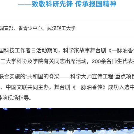
人民团体，成
——致敬科研先锋 传承报国精神
中国科协要
调宣部、省青少中心、武汉轻工大学
和纽带的职责
发展服务、为
学决策服务，
全国科技工作者日活动期间，科学家故事舞台剧《一脉油
周围，弘扬科
工大学科协及学院有关同志出席活动，200余名师生代
世界、面向未
合作，为全面
委联合实施的“共和国的脊梁——科学大师宣传工程”重点
类命运共同体
、中国文联共同主办。舞台剧《一脉油香传》成功入选中国
导演现场指导。