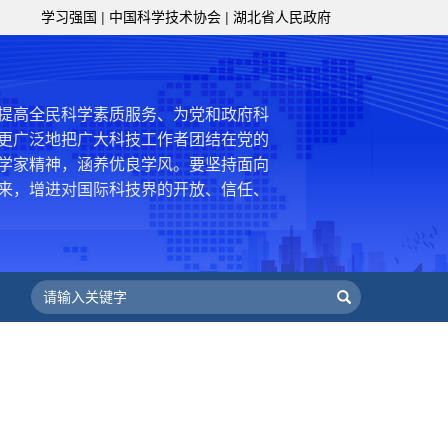
——习近平 2016.5.30
学习强国
|
中国科学技术协会
|
湖北省人民政府
肩负起党和政府联系科技工作者桥梁
，坚持为科技工作者服务、为创新驱动
提高全民科学素质服务、为党和政府科
更广泛地把广大科技工作者团结在党的
学家精神，涵养优良学风。要坚持面向
来，增进对国际科技界的开放、信任、
建设社会主义现代化国家、推动构建人
作出更大贡献。
——习近平 2021.5.28
级组织要坚持为科技工作者服务、为
服务、为提高全民科学素质服务、为党
策服务的职责定位,推动开放型、枢纽
协组织建设，接长手臂，扎根基层，团
技工作者积极进军科技创新，组织开展
，促进科技繁荣发展，促进科学普及和
为党领导下团结联系广大科技工作者的