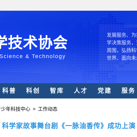
中国科协要
和纽带的职责
发展服务、为
学技术协会
学决策服务，
周围，弘扬科
世界、面向未
 Science & Technology
合作，为全面
类命运共同体
中国科协各
科普
科创
智库
人才
党建
服务
创新驱动发展
和政府科学决
型、平台型科
青少年科技中心
>
工作动态
结引领广大科
创新争先行动
科学家故事舞台剧《一脉油香传》成功上演
推广，真正成