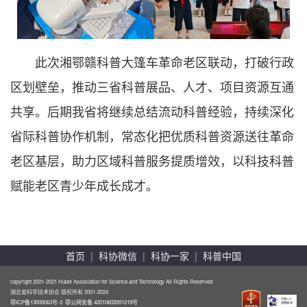
此次湘鄂赣科普大篷车革命老区联动，打破行政
区划壁垒，推动三省科普展品、人才、项目资源互通
共享。后期我省将继续总结流动科普经验，持续深化
省际科普协作机制，常态化把优质科普资源送往革命
老区基层，助力区域科普服务提质增效，以科技科普
赋能老区青少年成长成才。
首页
|
科协微信
|
科协一家
|
科普中国
copyright 2001-2021 Hubei Association for Science and Technology All Rights Reserved
湖北省科学技术协会 版权所有 2001-2024
鄂ICP备13005063号-3
鄂公网安备 42010602001219号