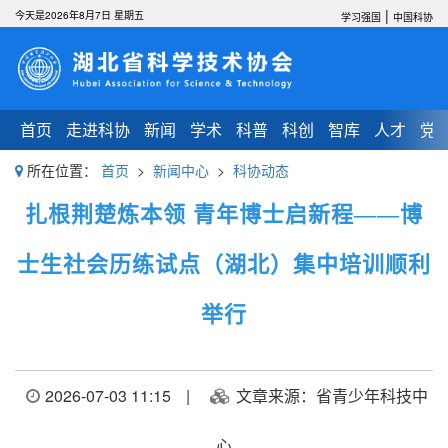
|
今天是2026年8月7日 星期五
学习强国
中国科协
首页
走进科协
新闻
学术
科普
科创
智库
人才
党
所在位置：
首页
>
新闻中心
>
科协动态
扎根荆楚炼本领 青年博士启新程——博
士生社会历练试点（湖北）集中培训顺利
举行
2026-07-03 11:15
|
文章来源：省青少年科技中
心