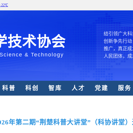
中国科协各
创新驱动发展
和政府科学决
型、平台型科
结引领广大科
学技术协会
创新争先行动
推广，真正成
 Science & Technology
人民团体，成
中国科协要
和纽带的职责
科普
科创
智库
人才
党建
服务
发展服务、为
学决策服务，
周围，弘扬科
世界、面向未
026年第二期“荆楚科普大讲堂”（科协讲堂
合作，为全面
类命运共同体