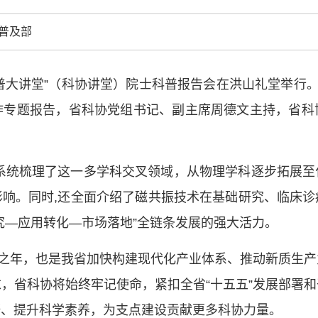
中国科协各
普及部
创新驱动发展
和政府科学决
型、平台型科
楚科普大讲堂”（科协讲堂）院士科普报告会在洪山礼堂举行
结引领广大科
作专题报告，省科协党组书记、副主席周德文主持，省科
创新争先行动
推广，真正成
人民团体，成
系统梳理了这一多学科交叉领域，从物理学科逐步拓展至
响。同时,还全面介绍了磁共振技术在基础研究、临床
中国科协要
和纽带的职责
究—应用转化—市场落地”全链条发展的强大活力。
发展服务、为
学决策服务，
步之年，也是我省加快构建现代化产业体系、推动新质生
周围，弘扬科
，省科协将始终牢记使命，紧扣全省“十五五”发展部署
世界、面向未
野、提升科学素养，为支点建设贡献更多科协力量。
合作，为全面