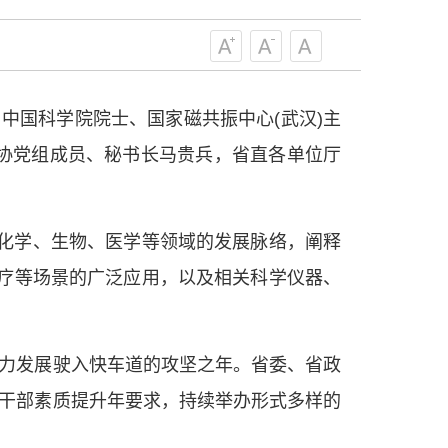
级组织要坚持为科技工作者服务、为
服务、为提高全民科学素质服务、为党
策服务的职责定位,推动开放型、枢纽
协组织建设，接长手臂，扎根基层，团
。中国科学院院士、国家磁共振中心(武汉)主
技工作者积极进军科技创新，组织开展
协党组成员、秘书长马贵兵，省直各单位厅
，促进科技繁荣发展，促进科学普及和
为党领导下团结联系广大科技工作者的
为科技创新的重要力量。
——习近平 2016.5.30
化学、生物、医学等领域的发展脉络，阐释
诊疗等场景的广泛应用，以及相关科学仪器、
肩负起党和政府联系科技工作者桥梁
，坚持为科技工作者服务、为创新驱动
提高全民科学素质服务、为党和政府科
更广泛地把广大科技工作者团结在党的
产力发展驶入快车道的攻坚之年。省委、省政
学家精神，涵养优良学风。要坚持面向
和干部素质提升年要求，持续举办形式多样的
来，增进对国际科技界的开放、信任、
建设社会主义现代化国家、推动构建人