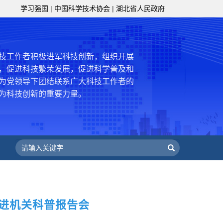
级组织要坚持为科技工作者服务、为
学习强国
|
中国科学技术协会
|
湖北省人民政府
服务、为提高全民科学素质服务、为党
策服务的职责定位,推动开放型、枢纽
协组织建设，接长手臂，扎根基层，团
技工作者积极进军科技创新，组织开展
，促进科技繁荣发展，促进科学普及和
为党领导下团结联系广大科技工作者的
为科技创新的重要力量。
——习近平 2016.5.30
肩负起党和政府联系科技工作者桥梁
，坚持为科技工作者服务、为创新驱动
提高全民科学素质服务、为党和政府科
更广泛地把广大科技工作者团结在党的
学家精神，涵养优良学风。要坚持面向
来，增进对国际科技界的开放、信任、
）进机关科普报告会
建设社会主义现代化国家、推动构建人
作出更大贡献。
——习近平 2021.5.28