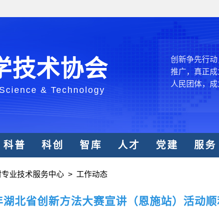
创新驱动发展
和政府科学决
型、平台型科
结引领广大科
创新争先行动
学技术协会
推广，真正成
人民团体，成
 Science & Technology
中国科协要
和纽带的职责
发展服务、为
科普
科创
智库
人才
党建
服务
学决策服务，
周围，弘扬科
村专业技术服务中心
>
工作动态
世界、面向未
合作，为全面
6年湖北省创新方法大赛宣讲（恩施站）活动
类命运共同体