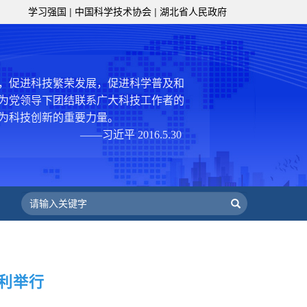
服务、为提高全民科学素质服务、为党
学习强国
|
中国科学技术协会
|
湖北省人民政府
策服务的职责定位,推动开放型、枢纽
协组织建设，接长手臂，扎根基层，团
技工作者积极进军科技创新，组织开展
，促进科技繁荣发展，促进科学普及和
为党领导下团结联系广大科技工作者的
为科技创新的重要力量。
——习近平 2016.5.30
肩负起党和政府联系科技工作者桥梁
，坚持为科技工作者服务、为创新驱动
提高全民科学素质服务、为党和政府科
更广泛地把广大科技工作者团结在党的
学家精神，涵养优良学风。要坚持面向
来，增进对国际科技界的开放、信任、
建设社会主义现代化国家、推动构建人
顺利举行
作出更大贡献。
——习近平 2021.5.28