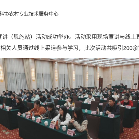
中国科协各
创新驱动发展
科协农村专业技术服务中心
和政府科学决
型、平台型科
大赛宣讲（恩施站）活动成功举办。活动采用现场宣讲与线上
结引领广大科
创新争先行动
相关人员通过线上渠道参与学习，此次活动共吸引200余家
推广，真正成
人民团体，成
中国科协要
和纽带的职责
发展服务、为
学决策服务，
周围，弘扬科
世界、面向未
合作，为全面
类命运共同体