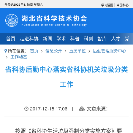
|
今天是2026年8月8日 星期六
学习强国
中国科协
首页
走进科协
新闻
学术
科普
科创
智库
人才
党
所在位置：
首页
>
信息公开
>
直属单位
>
后勤管理服务中心
>
工作动态
省科协后勤中心落实省科协机关垃圾分类
工作
2017-12-15 17:06
|
文章来源：
按照《省科协生活垃圾强制分类实施方案》要