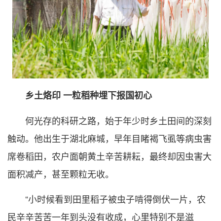
乡土烙印 一粒稻种埋下报国初心
何光存的科研之路，始于年少时乡土田间的深刻
触动。他出生于湖北麻城，早年目睹褐飞虱等病虫害
席卷稻田，农户面朝黄土辛苦耕耘，最终却因虫害大
面积减产，甚至颗粒无收。
“小时候看到田里稻子被虫子啃得倒伏一片，农
民辛辛苦苦一年到头没有收成，心里特别不是滋