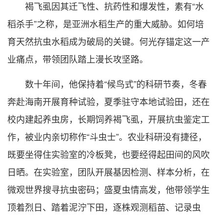
褐飞虱因其迁飞性、抗药性和爆发性，素有“水
稻杀手”之称，是亚洲水稻生产的重大威胁。如何培
育天然抗虫水稻成为破局的关键。何光存锚定这一产
业痛点，带领团队踏上漫长攻坚路。
数十年间，他保持着“候鸟式”的科研节奏，冬春
奔赴海南开展育种试验，夏季驻守本地试验田，还在
校内建起养虫房，长期饲养褐飞虱，开展抗虫鉴定工
作，被业内亲切称作“斗虫士”。农业科研没有捷径，
既要坐得住实验室的冷板凳，也要经得起田间的风吹
日晒。在实验室，团队开展基因检测、样本分析，在
微观世界搜寻抗虫密码；盛夏虫情高发，他带领学生
顶着烈日、踏着泥泞下田，逐株观测稻苗、记录虫