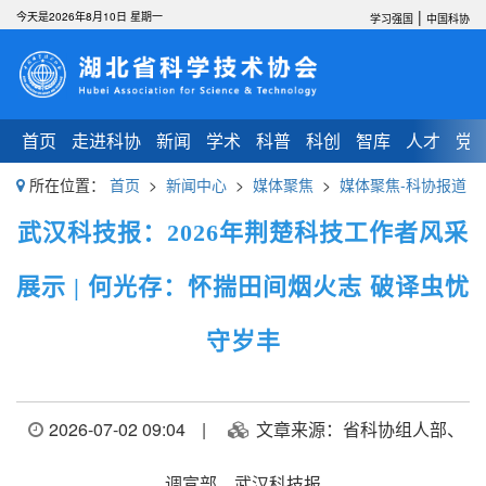
|
今天是2026年8月10日 星期一
学习强国
中国科协
首页
走进科协
新闻
学术
科普
科创
智库
人才
党
所在位置：
首页
>
新闻中心
>
媒体聚焦
>
媒体聚焦-科协报道
武汉科技报：2026年荆楚科技工作者风采
展示 | 何光存：怀揣田间烟火志 破译虫忧
守岁丰
2026-07-02 09:04
|
文章来源：省科协组人部、
调宣部，武汉科技报