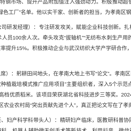
辟特钢市场、提升产品附加值注入强劲动力。积极推动超低
家级绿色工厂”名单。他以实干家、创新者的担当，为孝南区
公司研发经理）：专注研发攻关，赋能企业科技创新。扎
人员100余人次。牵头攻克“拔轴机”“无纺布水刺生产
效率提升15%。积极推动企业与武汉纺织大学产学研合作，
席）：躬耕田间地头，在孝南大地上书写“论文”。孝南
效种植栽培模式推广应用项目”主要组织者，深入5个示范
高档优质稻米。该项目荣获湖北省科技进步三等奖。2024
为区农业农村局“突出贡献先进个人”，真正把论文写在了孝
、妇产科学科带头人）：精研妇产临床，医教研科普协
妇科、机器人辅助微无创手术等新技术。利用抖音、微信