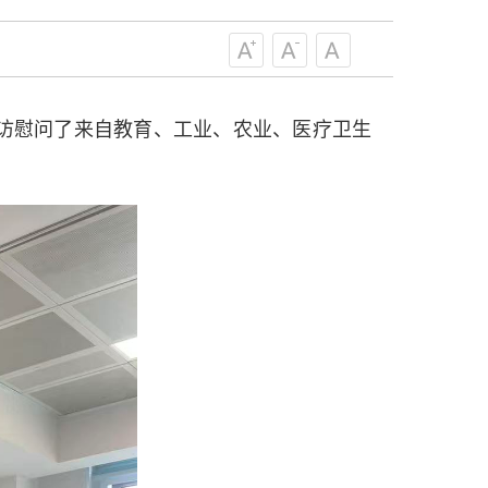
级组织要坚持为科技工作者服务、为
服务、为提高全民科学素质服务、为党
策服务的职责定位,推动开放型、枢纽
协组织建设，接长手臂，扎根基层，团
，走访慰问了来自教育、工业、农业、医疗卫生
技工作者积极进军科技创新，组织开展
，促进科技繁荣发展，促进科学普及和
为党领导下团结联系广大科技工作者的
为科技创新的重要力量。
——习近平 2016.5.30
肩负起党和政府联系科技工作者桥梁
，坚持为科技工作者服务、为创新驱动
提高全民科学素质服务、为党和政府科
更广泛地把广大科技工作者团结在党的
学家精神，涵养优良学风。要坚持面向
来，增进对国际科技界的开放、信任、
建设社会主义现代化国家、推动构建人