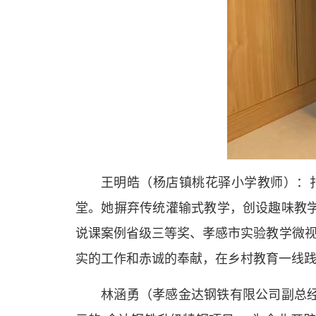
王明皓（杨店镇桃花驿小学教师）：扎
堂。她摒弃传统灌输式教学，创设趣味教
说课案例省级三等奖、孝感市实验教学微视
实的工作和赤诚的奉献，在乡村教育一线
林涵勇（孝感金达钢铁有限公司副总经