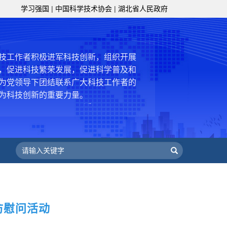
级组织要坚持为科技工作者服务、为
学习强国
|
中国科学技术协会
|
湖北省人民政府
服务、为提高全民科学素质服务、为党
策服务的职责定位,推动开放型、枢纽
协组织建设，接长手臂，扎根基层，团
技工作者积极进军科技创新，组织开展
，促进科技繁荣发展，促进科学普及和
为党领导下团结联系广大科技工作者的
为科技创新的重要力量。
——习近平 2016.5.30
肩负起党和政府联系科技工作者桥梁
，坚持为科技工作者服务、为创新驱动
提高全民科学素质服务、为党和政府科
更广泛地把广大科技工作者团结在党的
学家精神，涵养优良学风。要坚持面向
来，增进对国际科技界的开放、信任、
建设社会主义现代化国家、推动构建人
访慰问活动
作出更大贡献。
——习近平 2021.5.28