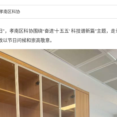
中国科协各
孝南区科协
创新驱动发展
和政府科学决
型、平台型科
”，孝南区科协围绕“奋进'十五五' 科技谱新篇”主题
结引领广大科
致以节日问候和崇高敬意。
创新争先行动
推广，真正成
人民团体，成
中国科协要
和纽带的职责
发展服务、为
学决策服务，
周围，弘扬科
世界、面向未
合作，为全面