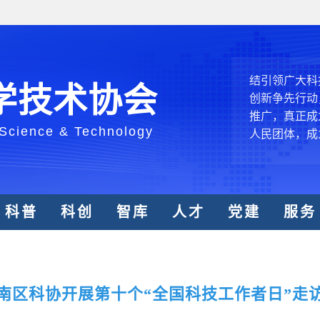
中国科协各
创新驱动发展
和政府科学决
型、平台型科
结引领广大科
学技术协会
创新争先行动
推广，真正成
人民团体，成
 Science & Technology
中国科协要
和纽带的职责
科普
科创
智库
人才
党建
服务
发展服务、为
学决策服务，
周围，弘扬科
世界、面向未
合作，为全面
南区科协开展第十个“全国科技工作者日”走
类命运共同体