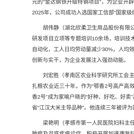
元的“金达钢铁升级特钢项目”，为企业开
2025年，公司成功入选国家工信部“国
胡伟静（湖北欣柔卫生用品股份有限
研发项目立项等专题培训10余场，培训技术
自动化，工人日均劳动量减少30%，人均
创新与实干，为企业发展注入强劲动能。
刘宏胜（孝南区农业科学研究所工会主
扎根农业近三十年。作为“鄂香2号高产高
香2号”成为家喻户晓的“好种、好吃、好卖”
省“江汉大米主导品种”。他连续三年被评
梁艳明（孝感市第一人民医院妇科主任
肿瘤及盆底疾病诊疗，积极开展加速康复