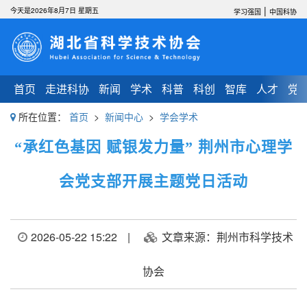
|
今天是2026年8月7日 星期五
学习强国
中国科协
首页
走进科协
新闻
学术
科普
科创
智库
人才
党
所在位置：
首页
>
新闻中心
>
学会学术
“承红色基因 赋银发力量” 荆州市心理学
会党支部开展主题党日活动
2026-05-22 15:22
|
文章来源：荆州市科学技术
协会