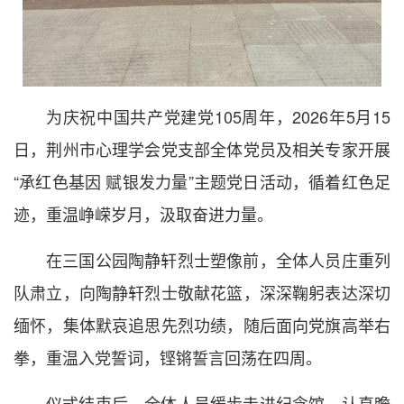
为庆祝中国共产党建党105周年，2026年5月15
日，荆州市心理学会党支部全体党员及相关专家开展
“承红色基因 赋银发力量”主题党日活动，循着红色足
迹，重温峥嵘岁月，汲取奋进力量。
在三国公园陶静轩烈士塑像前，全体人员庄重列
队肃立，向陶静轩烈士敬献花篮，深深鞠躬表达深切
缅怀，集体默哀追思先烈功绩，随后面向党旗高举右
拳，重温入党誓词，铿锵誓言回荡在四周。
仪式结束后，全体人员缓步走进纪念馆，认真瞻