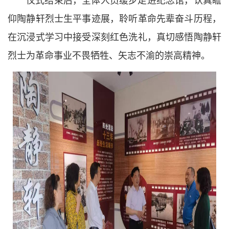
仰陶静轩烈士生平事迹展，聆听革命先辈奋斗历程，
在沉浸式学习中接受深刻红色洗礼，真切感悟陶静轩
烈士为革命事业不畏牺牲、矢志不渝的崇高精神。