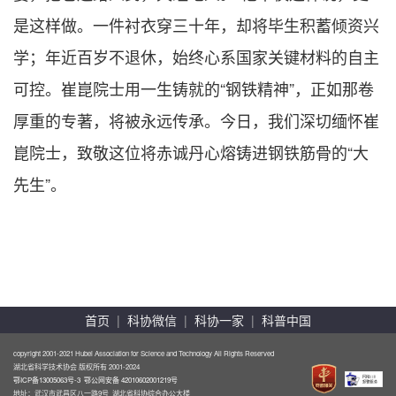
是这样做。一件衬衣穿三十年，却将毕生积蓄倾资兴
学；年近百岁不退休，始终心系国家关键材料的自主
可控。崔崑院士用一生铸就的“钢铁精神”，正如那卷
厚重的专著，将被永远传承。今日，我们深切缅怀崔
崑院士，致敬这位将赤诚丹心熔铸进钢铁筋骨的“大
先生”。
首页
|
科协微信
|
科协一家
|
科普中国
copyright 2001-2021 Hubei Association for Science and Technology All Rights Reserved
湖北省科学技术协会 版权所有 2001-2024
鄂ICP备13005063号-3
鄂公网安备 42010602001219号
地址：武汉市武昌区八一路9号 湖北省科协综合办公大楼