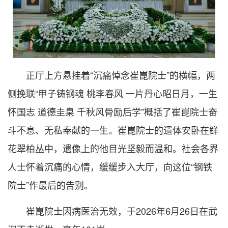
正厅上方悬挂着“沉痛悼念崔崑院士”的横幅，两
侧挽联“甲子铸钢魂 桃李春风 一片丹心昭日月，一生
怀国志 道德圭臬 千秋风骨励后学”概括了崔崑院士奋
斗不息、无私奉献的一生。崔崑院士的遗体安卧在鲜
花翠柏丛中，遗像上的他目光坚毅而温和。社会各界
人士怀着沉痛的心情，缓缓步入大厅，向这位“钢铁
院士”作最后的告别。
崔崑院士因病医治无效，于2026年6月26日在武