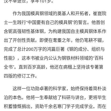
汉不幸逝世，享年101岁。
作为我国模具钢领域的奠基人和开拓者，崔崑院
士一生践行“中国要有自己的模具钢”的誓言。他首创
含铌高强韧性基体钢，为构建我国自主模具钢体系作
出了开创性贡献。即便在耄耋之年，他仍笔耕不辍，
完成了总计200万字的鸿篇巨著《钢的成分、组织与
性能》，这本书被业内公认为钢铁材料领域的“百科
全书”。直到百岁高龄，他还在病榻上坚持该专著第
四版的修订工作。
这样一位功勋卓著的科学家，始终保持着简朴淡
泊的本色。他将一生奉献给了科研与讲台，更将毕生
积蓄慷慨捐出，资助千余名寒门学子完成学业。而在