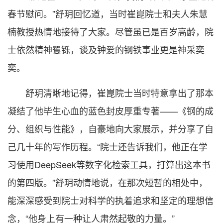
春节慰问。”舒玥回忆道，当时崔崑院士和夫人朱慧
楠教授热情地接待了大家。尽管虽已是百岁高龄，院
士依然精神矍铄，谈及钟爱的钢铁事业更是神采奕
奕。
舒玥清晰地记得，崔崑院士当时特意拿出了那本
凝结了他毕生心血的蓝色封皮厚重专著——《钢的成
分、组织与性能》，自豪地向大家展示，并分享了自
己几十年的写作历程。“院士还告诉我们，他正在学
习使用DeepSeek等数字化检索工具，打算出这本书
的第四版。”舒玥动情地说，在那次短暂的相处中，
能深深感受到院士对科学的执着追求和坚定的理想信
念，“他身上有一种让人肃然起敬的力量。”