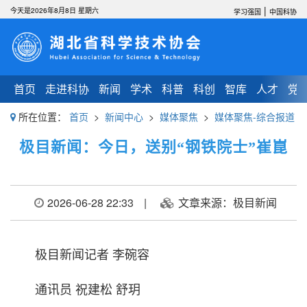
|
今天是2026年8月8日 星期六
学习强国
中国科协
首页
走进科协
新闻
学术
科普
科创
智库
人才
党
所在位置：
首页
>
新闻中心
>
媒体聚焦
>
媒体聚焦-综合报道
极目新闻：今日，送别“钢铁院士”崔崑
2026-06-28 22:33
|
文章来源：极目新闻
极目新闻记者 李碗容
通讯员 祝建松 舒玥