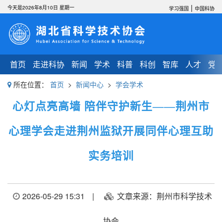
|
今天是2026年8月10日 星期一
学习强国
中国科协
首页
走进科协
新闻
学术
科普
科创
智库
人才
党
所在位置：
首页
>
新闻中心
>
学会学术
心灯点亮高墙 陪伴守护新生——荆州市
心理学会走进荆州监狱开展同伴心理互助
实务培训
2026-05-29 15:31
|
文章来源：荆州市科学技术
协会