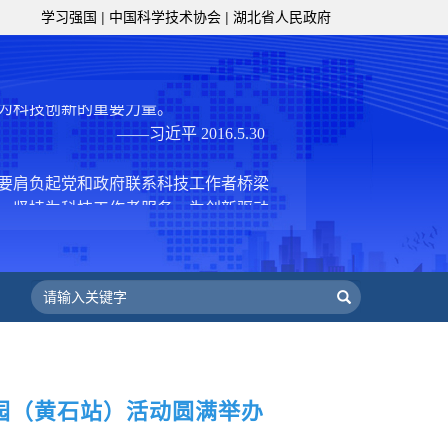
学习强国
|
中国科学技术协会
|
湖北省人民政府
技工作者积极进军科技创新，组织开展
，促进科技繁荣发展，促进科学普及和
为党领导下团结联系广大科技工作者的
为科技创新的重要力量。
——习近平 2016.5.30
肩负起党和政府联系科技工作者桥梁
，坚持为科技工作者服务、为创新驱动
提高全民科学素质服务、为党和政府科
更广泛地把广大科技工作者团结在党的
学家精神，涵养优良学风。要坚持面向
来，增进对国际科技界的开放、信任、
建设社会主义现代化国家、推动构建人
作出更大贡献。
——习近平 2021.5.28
级组织要坚持为科技工作者服务、为
校园（黄石站）活动圆满举办
服务、为提高全民科学素质服务、为党
策服务的职责定位,推动开放型、枢纽