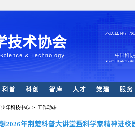
结引领广大科
创新争先行动
推广，真正成
人民团体，成
学技术协会
中国科协要
 Science & Technology
和纽带的职责
发展服务、为
学决策服务，
周围，弘扬科
科普
科创
智库
人才
党建
服务
世界、面向未
合作，为全面
类命运共同体
青少年科技中心
>
工作动态
中国科协各
想2026年荆楚科普大讲堂暨科学家精神进
创新驱动发展
和政府科学决