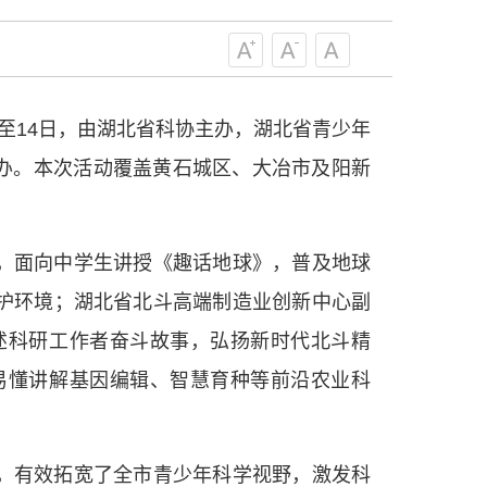
协组织建设，接长手臂，扎根基层，团
技工作者积极进军科技创新，组织开展
，促进科技繁荣发展，促进科学普及和
为党领导下团结联系广大科技工作者的
至14日，由湖北省科协主办，湖北省青少年
为科技创新的重要力量。
——习近平 2016.5.30
举办。本次活动覆盖黄石城区、大冶市及阳新
肩负起党和政府联系科技工作者桥梁
，坚持为科技工作者服务、为创新驱动
，面向中学生讲授《趣话地球》，普及地球
提高全民科学素质服务、为党和政府科
更广泛地把广大科技工作者团结在党的
护环境；湖北省北斗高端制造业创新中心副
学家精神，涵养优良学风。要坚持面向
述科研工作者奋斗故事，弘扬新时代北斗精
来，增进对国际科技界的开放、信任、
易懂讲解基因编辑、智慧育种等前沿农业科
建设社会主义现代化国家、推动构建人
作出更大贡献。
——习近平 2021.5.28
，有效拓宽了全市青少年科学视野，激发科