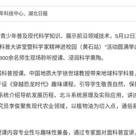
型、平台型科
年科技中心、湖北日报
结引领广大科
创新争先行动
推广，真正成
青少年普及现代科学知识、展示前沿领域技术，5月12日
人民团体，成
荆楚科普大讲堂暨科学家精神进校园（黄石站）”活动圆满
3800余名师生现场聆听授课、浸润科学熏陶。
中国科协要
和纽带的职责
展科普授课。中国地质大学徐世球教授带来地球科学科普
发展服务、为
学决策服务，
开设《穿越恐龙时代》趣味课程，引导学生敬畏自然、保
周围，弘扬科
系统介绍导航发展历程、北斗系统原理及实际应用，讲
世界、面向未
究员李俊聚焦现代农业领域，以植物油为切入点，通俗
合作，为全面
类命运共同体
。
授课内容专业性与趣味性兼备，通过专家面对面科普宣讲