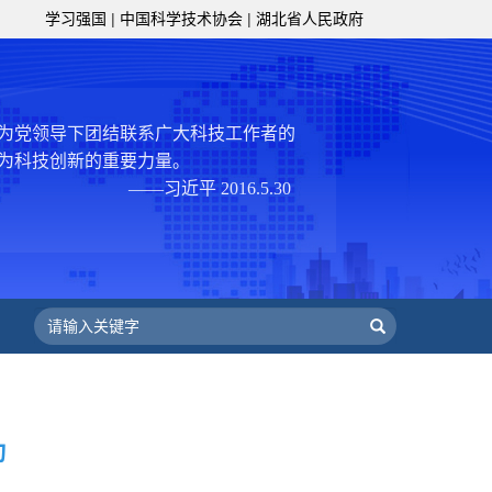
策服务的职责定位,推动开放型、枢纽
学习强国
|
中国科学技术协会
|
湖北省人民政府
协组织建设，接长手臂，扎根基层，团
技工作者积极进军科技创新，组织开展
，促进科技繁荣发展，促进科学普及和
为党领导下团结联系广大科技工作者的
为科技创新的重要力量。
——习近平 2016.5.30
肩负起党和政府联系科技工作者桥梁
，坚持为科技工作者服务、为创新驱动
提高全民科学素质服务、为党和政府科
更广泛地把广大科技工作者团结在党的
学家精神，涵养优良学风。要坚持面向
来，增进对国际科技界的开放、信任、
建设社会主义现代化国家、推动构建人
作出更大贡献。
——习近平 2021.5.28
动
级组织要坚持为科技工作者服务、为