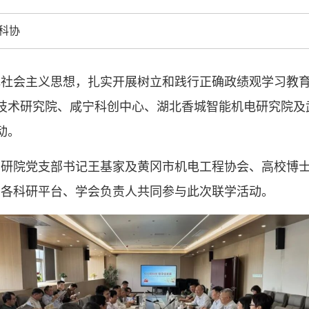
创新驱动发展
和政府科学决
科协
型、平台型科
结引领广大科
社会主义思想，扎实开展树立和践行正确政绩观学习教育
创新争先行动
推广，真正成
技术研究院、咸宁科创中心、湖北香城智能机电研究院及
人民团体，成
动。
产研院党支部书记王基家及黄冈市机电工程协会、高校博
中国科协要
和纽带的职责
宁各科研平台、学会负责人共同参与此次联学活动。
发展服务、为
学决策服务，
周围，弘扬科
世界、面向未
合作，为全面
类命运共同体