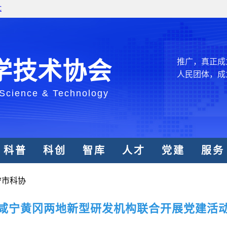
和政府科学决
型、平台型科
结引领广大科
创新争先行动
推广，真正成
学技术协会
人民团体，成
 Science & Technology
中国科协要
和纽带的职责
发展服务、为
学决策服务，
科普
科创
智库
人才
党建
服务
周围，弘扬科
世界、面向未
宁市科协
合作，为全面
类命运共同体
咸宁黄冈两地新型研发机构联合开展党建活
中国科协各