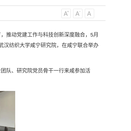
服务、为提高全民科学素质服务、为党
策服务的职责定位,推动开放型、枢纽
协组织建设，接长手臂，扎根基层，团
技工作者积极进军科技创新，组织开展
，推动党建工作与科技创新深度融合，5月
，促进科技繁荣发展，促进科学普及和
为党领导下团结联系广大科技工作者的
武汉纺织大学咸宁研究院，在咸宁联合举办
为科技创新的重要力量。
——习近平 2016.5.30
士团队、研究院党员骨干一行来咸参加活
肩负起党和政府联系科技工作者桥梁
，坚持为科技工作者服务、为创新驱动
提高全民科学素质服务、为党和政府科
更广泛地把广大科技工作者团结在党的
学家精神，涵养优良学风。要坚持面向
来，增进对国际科技界的开放、信任、
建设社会主义现代化国家、推动构建人
作出更大贡献。
——习近平 2021.5.28