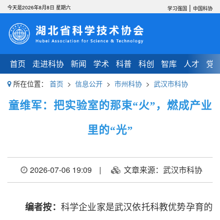
|
今天是2026年8月8日 星期六
学习强国
中国科协
首页
走进科协
新闻
学术
科普
科创
智库
人才
党
所在位置：
首页
>
信息公开
>
市州科协
>
武汉市科协
童维军：把实验室的那束“火”，燃成产业
里的“光”
2026-07-06 19:09
|
文章来源：武汉市科协
科学企业家是武汉依托科教优势孕育的
编者按：