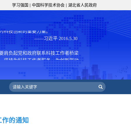
学习强国
|
中国科学技术协会
|
湖北省人民政府
技工作者积极进军科技创新，组织开展
，促进科技繁荣发展，促进科学普及和
为党领导下团结联系广大科技工作者的
为科技创新的重要力量。
——习近平 2016.5.30
肩负起党和政府联系科技工作者桥梁
，坚持为科技工作者服务、为创新驱动
提高全民科学素质服务、为党和政府科
更广泛地把广大科技工作者团结在党的
学家精神，涵养优良学风。要坚持面向
来，增进对国际科技界的开放、信任、
建设社会主义现代化国家、推动构建人
作出更大贡献。
——习近平 2021.5.28
级组织要坚持为科技工作者服务、为
工作的通知
服务、为提高全民科学素质服务、为党