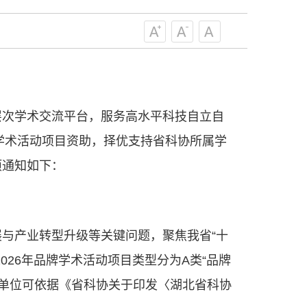
策服务的职责定位,推动开放型、枢纽
协组织建设，接长手臂，扎根基层，团
技工作者积极进军科技创新，组织开展
，促进科技繁荣发展，促进科学普及和
为党领导下团结联系广大科技工作者的
为科技创新的重要力量。
——习近平 2016.5.30
层次学术交流平台，服务高水平科技自立自
肩负起党和政府联系科技工作者桥梁
学术活动项目资助，择优支持省科协所属学
，坚持为科技工作者服务、为创新驱动
项通知如下：
提高全民科学素质服务、为党和政府科
更广泛地把广大科技工作者团结在党的
学家精神，涵养优良学风。要坚持面向
来，增进对国际科技界的开放、信任、
与产业转型升级等关键问题，聚焦我省“十
建设社会主义现代化国家、推动构建人
作出更大贡献。
——习近平 2021.5.28
26年品牌学术活动项目类型分为A类“品牌
申报单位可依据《省科协关于印发〈湖北省科协