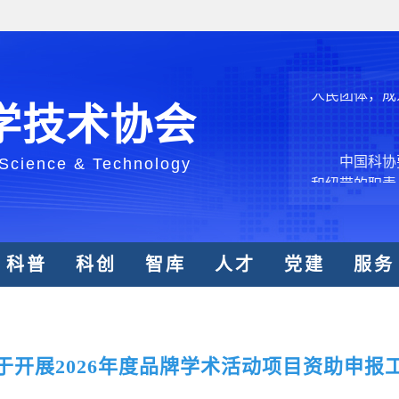
结引领广大科
创新争先行动
推广，真正成
人民团体，成
学技术协会
中国科协要
 Science & Technology
和纽带的职责
发展服务、为
学决策服务，
周围，弘扬科
科普
科创
智库
人才
党建
服务
世界、面向未
合作，为全面
类命运共同体
中国科协各
于开展2026年度品牌学术活动项目资助申报
创新驱动发展