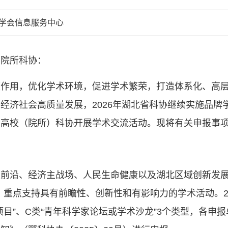
和政府科学决
型、平台型科
学会信息服务中心
结引领广大科
创新争先行动
推广，真正成
、院所科协：
人民团体，成
领作用，优化学术环境，促进学术繁荣，打造体系化、高
中国科协要
经济社会高质量发展，2026年湖北省科协继续实施品牌
和纽带的职责
内高校（院所）科协开展学术交流活动。现将有关申报事
发展服务、为
学决策服务，
周围，弘扬科
世界、面向未
前沿、经济主战场、人民生命健康以及湖北区域创新发展
合作，为全面
类命运共同体
，重点支持具有前瞻性、创新性和有影响力的学术活动。20
项目”、C类“青年科学家论坛或学术沙龙”3个类型，各