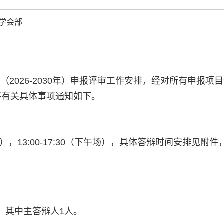
中国科协各
学会部
创新驱动发展
和政府科学决
型、平台型科
结引领广大科
2026-2030年）申报评审工作安排，经对所有申报项目
创新争先行动
将有关具体事项通知如下。
推广，真正成
人民团体，成
上午场），13:00-17:30（下午场），具体答辩时间安排
中国科协要
和纽带的职责
店
发展服务、为
学决策服务，
周围，弘扬科
世界、面向未
，其中主答辩人1人。
合作，为全面