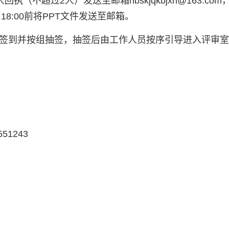
评人回执（不超过2人）发送至邮箱hbskjqkbjxh@163
8:00前将PPT文件发送至邮箱。
室签到并按组抽签，抽签后由工作人员按序引导进入评审
1243