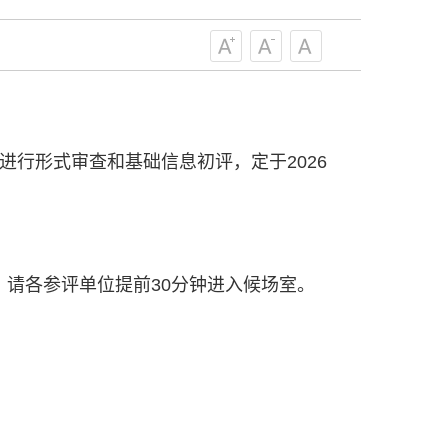
级组织要坚持为科技工作者服务、为
服务、为提高全民科学素质服务、为党
策服务的职责定位,推动开放型、枢纽
协组织建设，接长手臂，扎根基层，团
技工作者积极进军科技创新，组织开展
进行形式审查和基础信息初评，定于2026
，促进科技繁荣发展，促进科学普及和
为党领导下团结联系广大科技工作者的
为科技创新的重要力量。
——习近平 2016.5.30
见附件，请各参评单位提前30分钟进入候场室。
肩负起党和政府联系科技工作者桥梁
，坚持为科技工作者服务、为创新驱动
提高全民科学素质服务、为党和政府科
更广泛地把广大科技工作者团结在党的
学家精神，涵养优良学风。要坚持面向
来，增进对国际科技界的开放、信任、
建设社会主义现代化国家、推动构建人