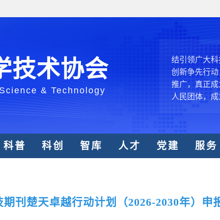
中国科协各
创新驱动发展
和政府科学决
型、平台型科
结引领广大科
学技术协会
创新争先行动
推广，真正成
 Science & Technology
人民团体，成
中国科协要
和纽带的职责
科普
科创
智库
人才
党建
服务
发展服务、为
学决策服务，
周围，弘扬科
世界、面向未
刊楚天卓越行动计划（2026-2030年）
合作，为全面
类命运共同体