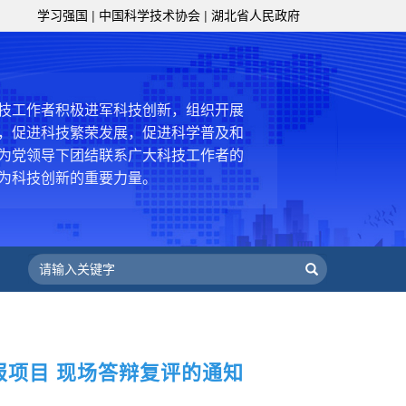
级组织要坚持为科技工作者服务、为
学习强国
|
中国科学技术协会
|
湖北省人民政府
服务、为提高全民科学素质服务、为党
策服务的职责定位,推动开放型、枢纽
协组织建设，接长手臂，扎根基层，团
技工作者积极进军科技创新，组织开展
，促进科技繁荣发展，促进科学普及和
为党领导下团结联系广大科技工作者的
为科技创新的重要力量。
——习近平 2016.5.30
肩负起党和政府联系科技工作者桥梁
，坚持为科技工作者服务、为创新驱动
提高全民科学素质服务、为党和政府科
更广泛地把广大科技工作者团结在党的
学家精神，涵养优良学风。要坚持面向
来，增进对国际科技界的开放、信任、
申报项目 现场答辩复评的通知
建设社会主义现代化国家、推动构建人
作出更大贡献。
——习近平 2021.5.28