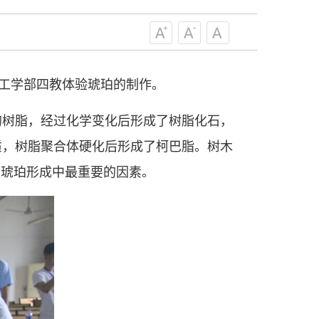
协组织建设，接长手臂，扎根基层，团
技工作者积极进军科技创新，组织开展
，促进科技繁荣发展，促进科学普及和
为党领导下团结联系广大科技工作者的
到工学部四教体验琥珀的制作。
为科技创新的重要力量。
——习近平 2016.5.30
的树脂，经过化学变化后形成了树脂化石，
肩负起党和政府联系科技工作者桥梁
质，树脂聚合体硬化后形成了柯巴脂。树木
，坚持为科技工作者服务、为创新驱动
是琥珀形成中最重要的因素。
提高全民科学素质服务、为党和政府科
更广泛地把广大科技工作者团结在党的
学家精神，涵养优良学风。要坚持面向
来，增进对国际科技界的开放、信任、
建设社会主义现代化国家、推动构建人
作出更大贡献。
——习近平 2021.5.28