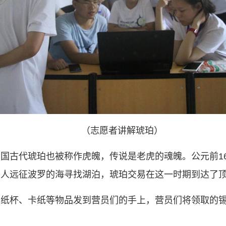
（志愿者讲解琥珀）
国古代琥珀也被称作虎魄，传说是老虎的魂魄。公元前16
马人远征波罗的海寻找湖泊，琥珀交易在这一时期到达了
、纸杯、卡纸等物品发到营员们的手上，营员们将领取的