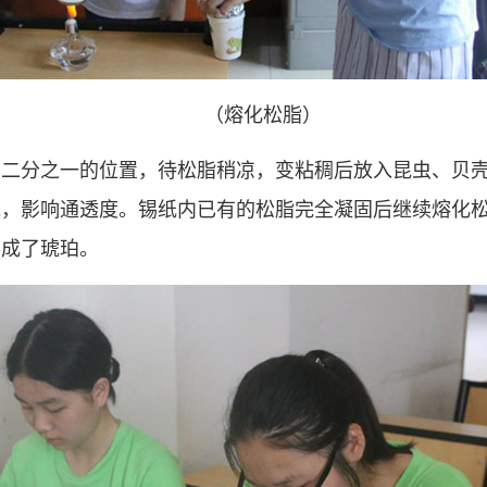
（熔化松脂）
的二分之一的位置，待松脂稍凉，变粘稠后放入昆虫、贝
泡，影响通透度。锡纸内已有的松脂完全凝固后继续熔化
形成了琥珀。