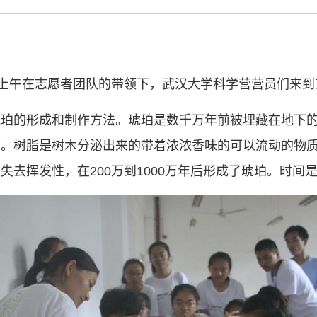
型、平台型科
结引领广大科
创新争先行动
推广，真正成
日上午在志愿者团队的带领下，武汉大学科学营营员们来
人民团体，成
琥珀的形成和制作方法。琥珀是数千万年前被埋藏在地下
中国科协要
称。树脂是树木分泌出来的带着浓浓香味的可以流动的物
和纽带的职责
失去挥发性，在200万到1000万年后形成了琥珀。时间
发展服务、为
学决策服务，
周围，弘扬科
世界、面向未
合作，为全面
类命运共同体