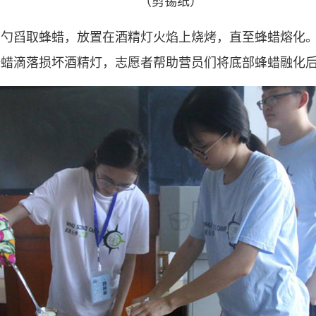
（剪锡纸）
柄勺舀取蜂蜡，放置在酒精灯火焰上烧烤，直至蜂蜡熔化
蜂蜡滴落损坏酒精灯，志愿者帮助营员们将底部蜂蜡融化