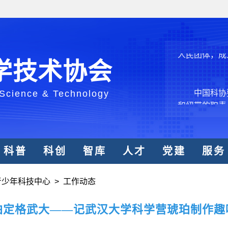
结引领广大科
创新争先行动
推广，真正成
人民团体，成
学技术协会
中国科协要
 Science & Technology
和纽带的职责
发展服务、为
学决策服务，
周围，弘扬科
世界、面向未
科普
科创
智库
人才
党建
服务
合作，为全面
类命运共同体
青少年科技中心
>
工作动态
中国科协各
珀定格武大——记武汉大学科学营琥珀制作趣
创新驱动发展
和政府科学决