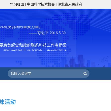
学习强国
|
中国科学技术协会
|
湖北省人民政府
技工作者积极进军科技创新，组织开展
，促进科技繁荣发展，促进科学普及和
为党领导下团结联系广大科技工作者的
为科技创新的重要力量。
——习近平 2016.5.30
肩负起党和政府联系科技工作者桥梁
，坚持为科技工作者服务、为创新驱动
提高全民科学素质服务、为党和政府科
更广泛地把广大科技工作者团结在党的
学家精神，涵养优良学风。要坚持面向
来，增进对国际科技界的开放、信任、
建设社会主义现代化国家、推动构建人
作出更大贡献。
——习近平 2021.5.28
级组织要坚持为科技工作者服务、为
味活动
服务、为提高全民科学素质服务、为党
策服务的职责定位,推动开放型、枢纽