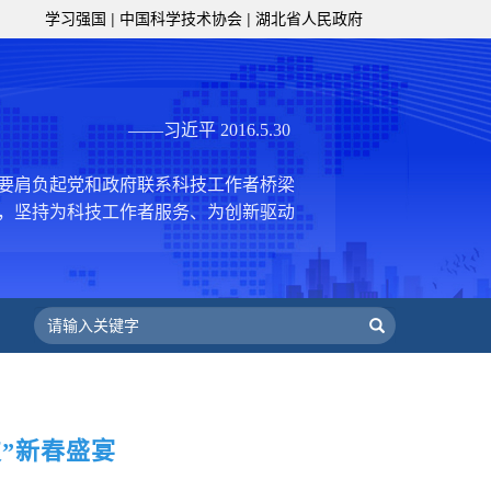
学习强国
|
中国科学技术协会
|
湖北省人民政府
，促进科技繁荣发展，促进科学普及和
为党领导下团结联系广大科技工作者的
为科技创新的重要力量。
——习近平 2016.5.30
肩负起党和政府联系科技工作者桥梁
，坚持为科技工作者服务、为创新驱动
提高全民科学素质服务、为党和政府科
更广泛地把广大科技工作者团结在党的
学家精神，涵养优良学风。要坚持面向
来，增进对国际科技界的开放、信任、
建设社会主义现代化国家、推动构建人
作出更大贡献。
——习近平 2021.5.28
级组织要坚持为科技工作者服务、为
服务、为提高全民科学素质服务、为党
”新春盛宴
策服务的职责定位,推动开放型、枢纽
协组织建设，接长手臂，扎根基层，团