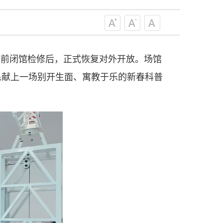
技工作者积极进军科技创新，组织开展
，促进科技繁荣发展，促进科学普及和
为党领导下团结联系广大科技工作者的
为科技创新的重要力量。
节前闭馆检修后，正式恢复对外开放。场馆
——习近平 2016.5.30
民献上一场别开生面、寓教于乐的新春科普
肩负起党和政府联系科技工作者桥梁
，坚持为科技工作者服务、为创新驱动
提高全民科学素质服务、为党和政府科
更广泛地把广大科技工作者团结在党的
学家精神，涵养优良学风。要坚持面向
来，增进对国际科技界的开放、信任、
建设社会主义现代化国家、推动构建人
作出更大贡献。
——习近平 2021.5.28