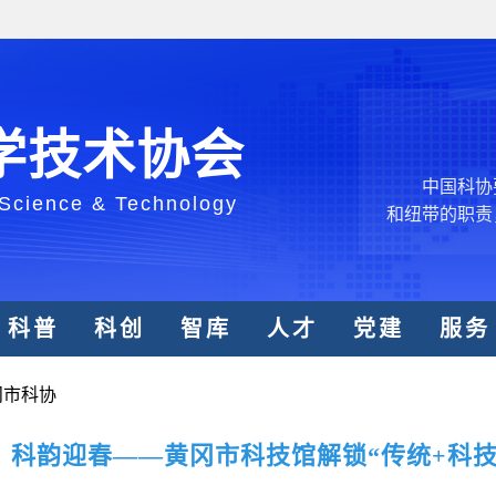
创新争先行动
推广，真正成
人民团体，成
学技术协会
中国科协要
和纽带的职责
 Science & Technology
发展服务、为
学决策服务，
周围，弘扬科
世界、面向未
科普
科创
智库
人才
党建
服务
合作，为全面
类命运共同体
冈市科协
中国科协各
创新驱动发展
，科韵迎春——黄冈市科技馆解锁“传统+科技
和政府科学决
型、平台型科