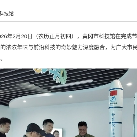
结引领广大科
科技馆
创新争先行动
推广，真正成
人民团体，成
026年2月20日（农历正月初四），黄冈市科技馆在完成
年俗的浓浓年味与前沿科技的奇妙魅力深度融合，为广大市
中国科协要
度。
和纽带的职责
发展服务、为
学决策服务，
周围，弘扬科
世界、面向未
合作，为全面
类命运共同体