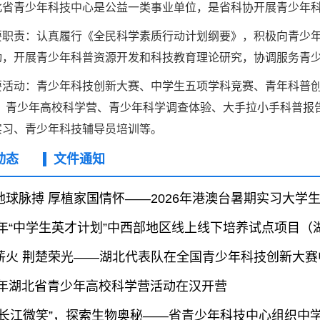
北省青少年科技中心是公益一类事业单位，是省科协开展青少年
中国科协各
要职责：认真履行《全民科学素质行动计划纲要》，积极向青少
创新驱动发展
和政府科学决
动，开展青少年科普资源开发和科技教育理论研究，协调服务青
型、平台型科
要活动：青少年科技创新大赛、中学生五项学科竞赛、青年科普创
结引领广大科
”、青少年高校科学营、青少年科学调查体验、大手拉小手科普报
创新争先行动
推广，真正成
实习、青少年科技辅导员培训等。
人民团体，成
动态
文件通知
地球脉搏 厚植家国情怀——2026年港澳台暑期实习大学
中国科协要
和纽带的职责
26年“中学生英才计划”中西部地区线上线下培养试点项目
发展服务、为
学决策服务，
薪火 荆楚荣光——湖北代表队在全国青少年科技创新大赛
周围，弘扬科
26年湖北省青少年高校科学营活动在汉开营
世界、面向未
合作，为全面
“长江微笑”，探索生物奥秘——省青少年科技中心组织中