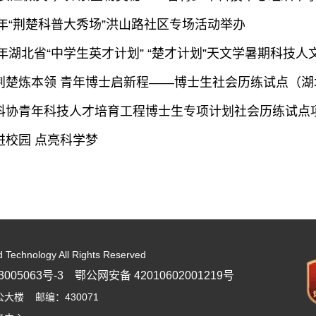
类命运共同体
26年“荆楚科普大秀场”洪山路社区专场活动举办
26年湖北省“中学生英才计划” “楚才计划”天文学暑期科技
荆楚炼本领 青年博士启新程——博士生社会历练试点（
科协青年科技人才培育工程博士生专项计划社会历练试点
进校园 点亮科学梦
d Technology All Rights Reserved
005063号-3
鄂公网安备 42010602001219号
楼 邮编：430071