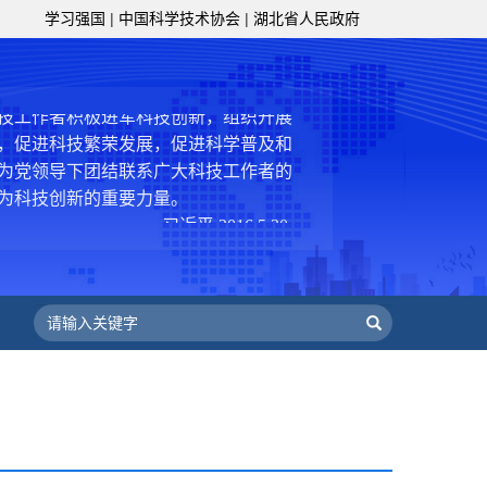
级组织要坚持为科技工作者服务、为
学习强国
|
中国科学技术协会
|
湖北省人民政府
服务、为提高全民科学素质服务、为党
策服务的职责定位,推动开放型、枢纽
协组织建设，接长手臂，扎根基层，团
技工作者积极进军科技创新，组织开展
，促进科技繁荣发展，促进科学普及和
为党领导下团结联系广大科技工作者的
为科技创新的重要力量。
——习近平 2016.5.30
肩负起党和政府联系科技工作者桥梁
，坚持为科技工作者服务、为创新驱动
提高全民科学素质服务、为党和政府科
更广泛地把广大科技工作者团结在党的
学家精神，涵养优良学风。要坚持面向
来，增进对国际科技界的开放、信任、
建设社会主义现代化国家、推动构建人
作出更大贡献。
——习近平 2021.5.28