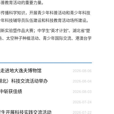
科普教育活动的重要力量。
级组织要坚持为科技工作者服务、为
年传播科学知识，开展青少年科普活动和青少年科技
服务、为提高全民科学素质服务、为党
策服务的职责定位,推动开放型、枢纽
少年科技辅导员队伍建设和科技教育活动场所建设。
协组织建设，接长手臂，扎根基层，团
新实验暨作品大赛；中学生“英才计划”、湖北省“楚
技工作者积极进军科技创新，组织开展
告、太空种子种植活动、青少年国际交流、港澳台学
，促进科技繁荣发展，促进科学普及和
为党领导下团结联系广大科技工作者的
为科技创新的重要力量。
——习近平 2016.5.30
生走进地大逸夫博物馆
2026-08-06
肩负起党和政府联系科技工作者桥梁
，坚持为科技工作者服务、为创新驱动
（湖北）科技交流活动举办
2026-08-04
提高全民科学素质服务、为党和政府科
更广泛地把广大科技工作者团结在党的
中斩获佳绩
2026-08-03
学家精神，涵养优良学风。要坚持面向
2026-07-24
来，增进对国际科技界的开放、信任、
建设社会主义现代化国家、推动构建人
学生开展科技实践交流活动
2026-07-22