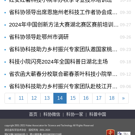
红安红薯科技小院举办秋季专业技术培训班
10-18
省科协领导出席恩施州老科技工作者协会成立暨第一次会员大会
09-30
2024年中国创新方法大赛湖北赛区赛前培训在武汉举行
09-27
省科协领导赴鄂州市调研
09-26
省科协科技助力乡村振兴专家团队邀国家桃体系专家赴长阳县指导小水果产业发展
09-23
科技小院闪亮2024年全国科普日湖北主场
09-18
省农函大蕲春分校联合蕲春茶叶科技小院举办果茶专业技术培训会
09-12
省科协科技助力乡村振兴专家团队赴枝江开展科技志愿服务
09-06
«
11
12
13
14
15
16
17
18
»
首页
|
科协微信
|
科协一家
|
科普中国
copyright 2001-2021 Hubei Association for Science and Technology All Rights Reserved
湖北省科学技术协会 版权所有 2001-2024
鄂ICP备13005063号-3
鄂公网安备 42010602001219号