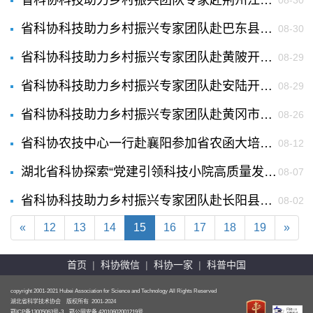
省科协科技助力乡村振兴团队专家赴荆州江陵县开展科技志愿服务
08-30
省科协科技助力乡村振兴专家团队赴巴东县开展生猪技术指导
08-30
省科协科技助力乡村振兴专家团队赴黄陂开展科技志愿服务
08-29
省科协科技助力乡村振兴专家团队赴安陆开展科技志愿服务
08-29
省科协科技助力乡村振兴专家团队赴黄冈市黄州区陶店乡杨家湾村开展科技志愿服务
08-26
省科协农技中心一行赴襄阳参加省农函大培训班开班并开展调研
08-12
湖北省科协探索“党建引领科技小院高质量发展”湖北模式
08-07
省科协科技助力乡村振兴专家团队赴长阳县指导水果种植
08-02
«
12
13
14
15
16
17
18
19
»
首页
|
科协微信
|
科协一家
|
科普中国
copyright 2001-2021 Hubei Association for Science and Technology All Rights Reserved
湖北省科学技术协会 版权所有 2001-2024
鄂ICP备13005063号-3
鄂公网安备 42010602001219号