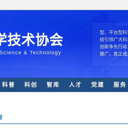
中国科协各
创新驱动发展
和政府科学决
型、平台型科
学技术协会
结引领广大科
创新争先行动
 Science & Technology
推广，真正成
人民团体，成
中国科协要
科普
科创
智库
人才
党建
服务
和纽带的职责
发展服务、为
学决策服务，
周围，弘扬科
世界、面向未
部
合作，为全面