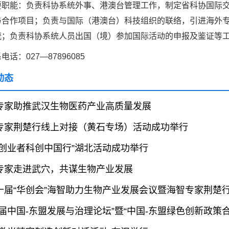
要职能：负责科协系统外事、港澳台管理工作，制定省科协国际
类命运共同体
与合作项目；负责与国际（港澳台）科技组织的联络，引进海外
中国科协各
流；负责科协系统人员出国（境）参加国际活动的申报及鉴证等
创新驱动发展
电话：027—87896085
和政府科学决
型、平台型科
动态
结引领广大科
创新争先行动
专家助推武汉生物医药产业高质量发展
推广，真正成
人民团体，成
专家荆楚行线上对接（黄石专场）活动成功举行
外创业者科创中国行”湖北活动成功举行
中国科协要
专家走进武穴，共谋生物产业发展
和纽带的职责
发展服务、为
十届“华创会”海智助力生物产业发展会议暨海智专家荆楚
学决策服务，
周围，弘扬科
三届中国-东盟发展与治理论坛”暨“中国-东盟绿色创新政策
世界、面向未