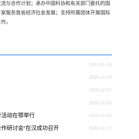
交流与合作计划；承办中国科协和有关部门委托的国
作出更大贡献。
——习近平 2021.5.28
专家服务我省经济社会发展；支持所属团体开展国际
级组织要坚持为科技工作者服务、为
工作。
服务、为提高全民科学素质服务、为党
策服务的职责定位,推动开放型、枢纽
协组织建设，接长手臂，扎根基层，团
技工作者积极进军科技创新，组织开展
，促进科技繁荣发展，促进科学普及和
2021-01-25
为党领导下团结联系广大科技工作者的
为科技创新的重要力量。
2020-12-23
——习近平 2016.5.30
2020-12-07
肩负起党和政府联系科技工作者桥梁
2020-12-02
，坚持为科技工作者服务、为创新驱动
提高全民科学素质服务、为党和政府科
行活动在鄂举行
2020-11-24
更广泛地把广大科技工作者团结在党的
学家精神，涵养优良学风。要坚持面向
合作研讨会”在汉成功召开
2020-11-17
来，增进对国际科技界的开放、信任、