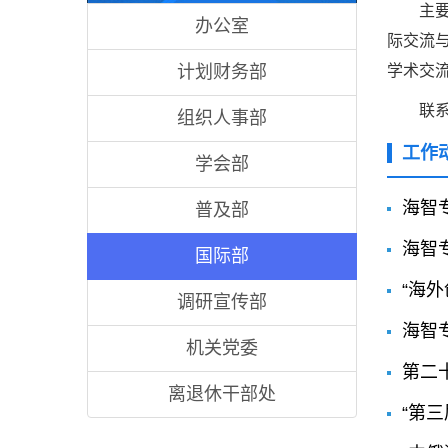
主
办公室
际交流
计划财务部
学术交
联系
组织人事部
工作
学会部
海智
普及部
海智
国际部
“海
调研宣传部
海智
机关党委
第二
离退休干部处
“第