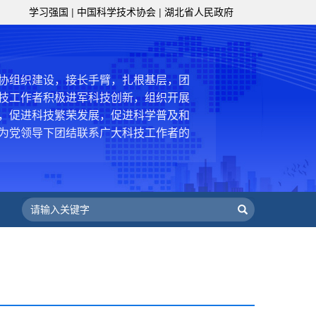
学习强国
|
中国科学技术协会
|
湖北省人民政府
级组织要坚持为科技工作者服务、为
服务、为提高全民科学素质服务、为党
策服务的职责定位,推动开放型、枢纽
协组织建设，接长手臂，扎根基层，团
技工作者积极进军科技创新，组织开展
，促进科技繁荣发展，促进科学普及和
为党领导下团结联系广大科技工作者的
为科技创新的重要力量。
——习近平 2016.5.30
肩负起党和政府联系科技工作者桥梁
，坚持为科技工作者服务、为创新驱动
提高全民科学素质服务、为党和政府科
更广泛地把广大科技工作者团结在党的
学家精神，涵养优良学风。要坚持面向
来，增进对国际科技界的开放、信任、
建设社会主义现代化国家、推动构建人