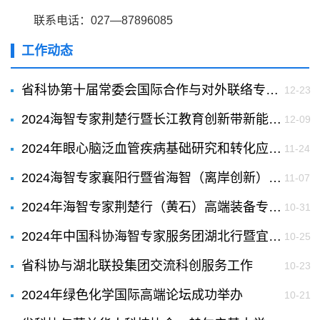
联系电话：027—87896085
工作动态
省科协第十届常委会国际合作与对外联络专委会召开第二次会议
12-23
2024海智专家荆楚行暨长江教育创新带新能源产业发展研讨交流活动成功举行
12-09
2024年眼心脑泛血管疾病基础研究和转化应用论坛成功举办
11-24
2024海智专家襄阳行暨省海智（离岸创新）襄城区工作站授牌活动成功举办
11-07
2024年海智专家荆楚行（黄石）高端装备专场活动成功举办
10-31
2024年中国科协海智专家服务团湖北行暨宜都绿色智能船舶复合材料产业研讨会成功举办
10-25
省科协与湖北联投集团交流科创服务工作
10-23
2024年绿色化学国际高端论坛成功举办
10-21