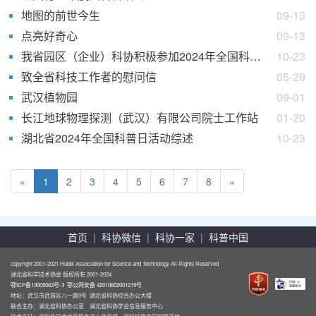
地图的前世今生
09-13
点亮好奇心
09-13
我省园区（企业）科协积极参加2024年全国科普日活动
10-23
致全省科技工作者的慰问信
05-29
武汉植物园
09-01
长江地球物理探测（武汉）有限公司院士工作站
01-20
湖北省2024年全国科普日活动综述
10-23
«
1
2
3
4
5
6
7
8
»
首页
|
科协微信
|
科协一家
|
科普中国
copyright 2001-2021 Hubei Association for Science and Technology All Rights Reserved
湖北省科学技术协会 版权所有 2001-2024
鄂ICP备13005063号-3
鄂公网安备 42010602001219号
地址：武汉市武昌区八一路9号 湖北省科协综合办公大楼
联合主办：湖北省科协办公室 湖北省科协学会信息服务中心