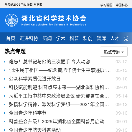
|
今天是2026年8月6日 星期四
学习强国
中国科协
首页
走进科协
新闻
学术
科普
科创
智库
人才
党
热点专题
热点专题
难忘！总书记与他的三次握手 令人动容
03-12
“此生属于祖国——纪念黄旭华院士生平事迹展”在汉揭幕
05-13
公众科学素质促进开放日
09-10
科技赋能荆楚 科普点亮未来——湖北省科协科普工作宣传片
09-01
习近平主持中共中央政治局会议 研究部署在全党开展“不忘初心、牢记使命”主题教育工作
05-14
弘扬科学精神，激发科学梦想——2021年全国科普日 《大学之前》院士专家线上科普报告即将开播
09-13
全国青少年科学节
09-13
科普盛会升级！2025年湖北省全国科普月启动
09-01
全国青少年航天科普活动
09-13