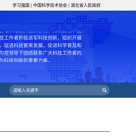
学习强国
|
中国科学技术协会
|
湖北省人民政府
级组织要坚持为科技工作者服务、为
服务、为提高全民科学素质服务、为党
策服务的职责定位,推动开放型、枢纽
协组织建设，接长手臂，扎根基层，团
技工作者积极进军科技创新，组织开展
，促进科技繁荣发展，促进科学普及和
为党领导下团结联系广大科技工作者的
为科技创新的重要力量。
——习近平 2016.5.30
肩负起党和政府联系科技工作者桥梁
，坚持为科技工作者服务、为创新驱动
提高全民科学素质服务、为党和政府科
更广泛地把广大科技工作者团结在党的
学家精神，涵养优良学风。要坚持面向
来，增进对国际科技界的开放、信任、
建设社会主义现代化国家、推动构建人
作出更大贡献。
——习近平 2021.5.28