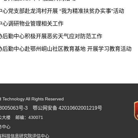
类命运共同体
中心党支部赴龙湾村开展 “我为精准扶贫办实事”活动
中心调研物业管理相关工作
协后勤中心积极开展恶劣天气应对防范工作
协后勤中心赴鄂州峒山社区教育基地 开展学习教育活动
d Technology All Rights Reserved
005063号-3
鄂公网安备 42010602001219号
楼 邮编：430071
务中心
省科技信息研究院评估中心