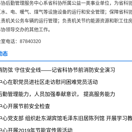
科协后勤管理服务中心系省科协所属公益一类事业单位，为省科
区水、电、暖气、煤气等设施设备的运行和安全管理；保障省科
中国科协各
负责机关公务车辆的运行管理；负责机关节约能源资源和职工住房
创新驱动发展
和政府科学决
科协领导交办的其他工作。
型、平台型科
室电话：87840320
结引领广大科
创新争先行动
动态
推广，真正成
人民团体，成
消防弦 守住安全线——记省科协节前消防安全演习
中心在职党员进社区走访慰问困难党员活动
中国科协要
后勤管理能力，人员加强奉献意识， 提高服务能力
和纽带的职责
发展服务、为
中心开展节前安全检查
学决策服务，
周围，弘扬科
中心党支部 组织赴东湖宾馆毛泽东旧居陈列馆 开展学习
世界、面向未
中心开展2019年节能宣传周活动
合作，为全面