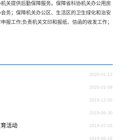
协机关提供后勤保障服务。保障省科协机关办公用房
协会务；保障机关办公区、生活区的卫生绿化和治安
级组织要坚持为科技工作者服务、为
申报工作;负责机关文印和报纸、信函的收发工作；
服务、为提高全民科学素质服务、为党
策服务的职责定位,推动开放型、枢纽
协组织建设，接长手臂，扎根基层，团
技工作者积极进军科技创新，组织开展
，促进科技繁荣发展，促进科学普及和
为党领导下团结联系广大科技工作者的
为科技创新的重要力量。
2020-01-13
——习近平 2016.5.30
2020-01-08
肩负起党和政府联系科技工作者桥梁
2019-12-05
，坚持为科技工作者服务、为创新驱动
提高全民科学素质服务、为党和政府科
2019-09-30
更广泛地把广大科技工作者团结在党的
学家精神，涵养优良学风。要坚持面向
教育活动
2019-07-03
来，增进对国际科技界的开放、信任、
2019-06-26
建设社会主义现代化国家、推动构建人