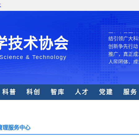
中国科协各
创新驱动发展
和政府科学决
型、平台型科
结引领广大科
学技术协会
创新争先行动
推广，真正成
 Science & Technology
人民团体，成
中国科协要
科普
科创
智库
人才
党建
服务
和纽带的职责
发展服务、为
学决策服务，
周围，弘扬科
世界、面向未
管理服务中心
合作，为全面
类命运共同体